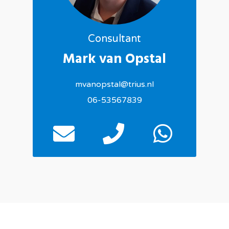
Consultant
Mark van Opstal
mvanopstal@trius.nl
06-53567839